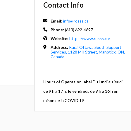
Contact Info
Email:
info@rosss.ca
Phone:
(613) 692-4697
Website:
https://www.rosss.ca/
Address:
Rural Ottawa South Support
Services, 1128 Mill Street, Manotick, ON,
Canada
Hours of Operation label
Du lundi au jeudi,
de 9 h à 17 h; le vendredi, de 9 h à 16 h en
raison de la COVID 19