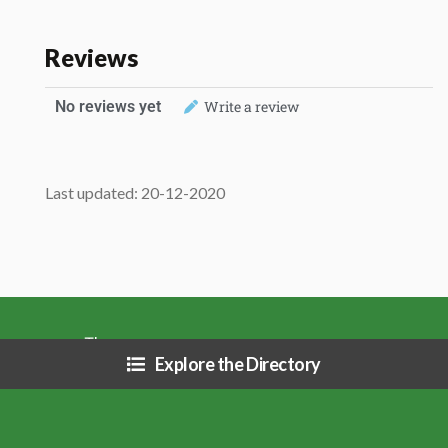
Reviews
No reviews yet
Write a review
Last updated: 20-12-2020
About
Explore the Directory
Contact Us
Privacy Policy