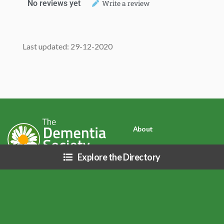
No reviews yet
Write a review
Last updated: 29-12-2020
About
Contact Us
Explore the Directory
Privacy Policy
Disclaimer: Due to COVID-19 (Coronavirus) and related public health
directives, resources listed on this site may be affected (i.e. business hours,