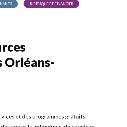
IGNANTS
JURIDIQUE ET FINANCIER
urces
 Orléans-
rvices et des programmes gratuits,
des conseils individuels, de couple et