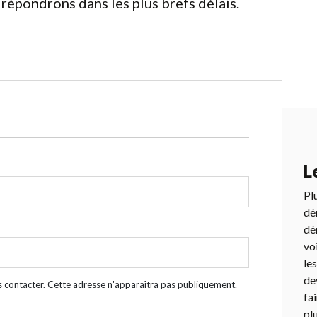
répondrons dans les plus brefs délais.
L
Pl
dé
dé
vo
le
de
s contacter. Cette adresse n'apparaîtra pas publiquement.
fa
pl