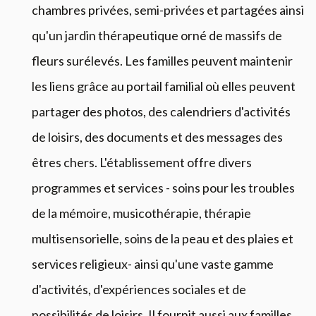
chambres privées, semi-privées et
partagées
ainsi
qu'un jardin thérapeutique orné de massifs
de
fleurs
surélevés. Les familles peuvent
maintenir
les liens
grâce au portail familial
où
elles
peuvent
p
artager des photos, des calendriers
d'activités
de loisirs, des documents et des messages des
êtres chers. L'établissement offre
divers
programmes et services - soin
s pour les troubles
de
la mémoire, musicothérapie, thérapie
multisensorielle, soin
s
de la peau et des plaies
et
services religieux
- ainsi qu'une vaste gamme
d'activités, d'expériences sociales
et
de
possibilités de loisirs. Il
fournit aussi aux familles