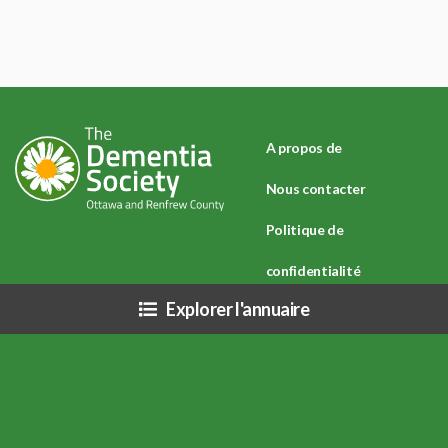
A propos de
Nous contacter
Politique de
confidentialité
Explorer l'annuaire
Avertissement : En raison du COVID-19 (Coronavirus) et des directives de
santé publique connexes, les ressources mentionnées sur ce site peuvent
être affectées (heures d'ouverture, services, etc.), veuillez vous renseigner
directement auprès de chaque organisation.